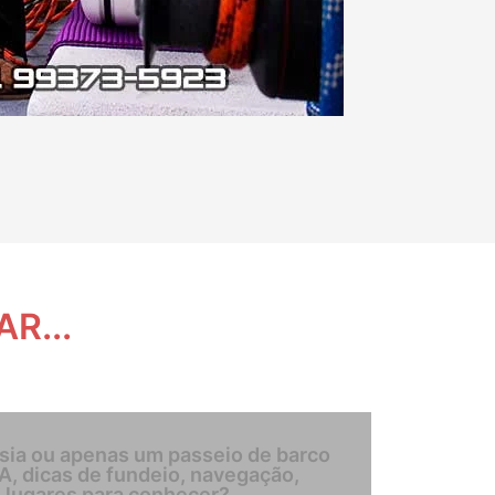
R...
ssia ou apenas um passeio de barco
 dicas de fundeio, navegação,
 lugares para conhecer?