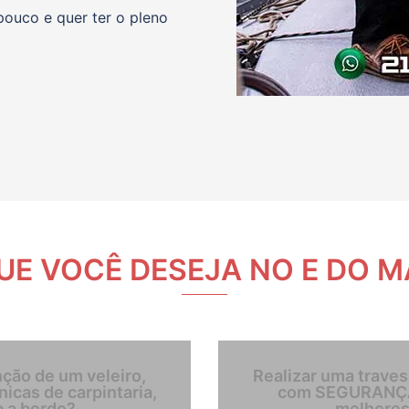
pouco e quer ter o pleno
UE VOCÊ DESEJA NO E DO MA
ção de um veleiro,
Realizar uma trave
cas de carpintaria,
com SEGURANÇA,
 a bordo?​
melhores