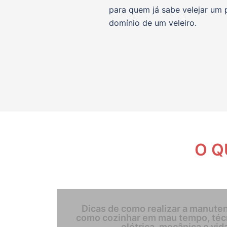
para quem já sabe velejar um 
domínio de um veleiro.
O Q
Dicas de como realizar a manuten
como cozinhar em mau tempo, técni
elétrica, mecânica e vida