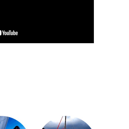
cuca
Altitude