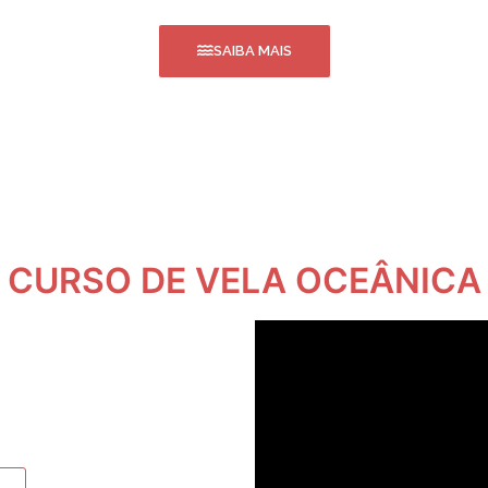
SAIBA MAIS
CURSO DE VELA OCEÂNICA
render a velejar, sentir
oso para descobrir se irá
s que já tem alguma
as técnicas e curtir as
io de Janeiro.