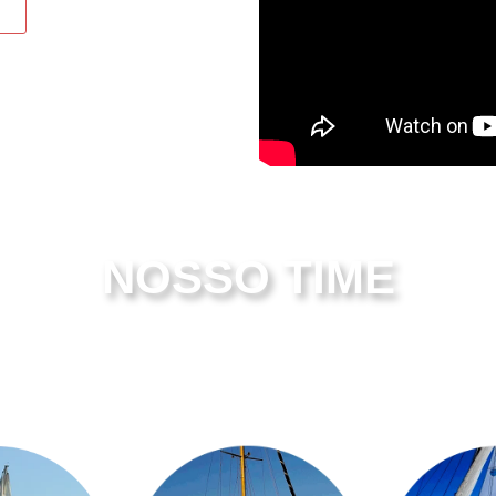
NOSSO TIME
e
Tupâ
La