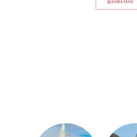
SAIBA MAIS
Mistralis
Gent
Fina