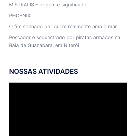
MISTRALIS – origem e significado
PHOENIX
O fim sonhado por quem realmente ama o mar
Pescador é sequestrado por piratas armados na
Baía de Guanabara, em Niterói
NOSSAS ATIVIDADES
Tocador
de
vídeo