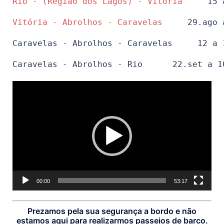
Rio - (Região dos Lagos) - Vitória
     15 
Vitória - Abrolhos - Caravelas
     29.ago 
Caravelas - Abrolhos - Caravelas     12 a 
Caravelas - Abrolhos - Rio      22.set a 1
Tocador
de
vídeo
00:00
53:17
P
rezamos pela sua segurança a bordo e não
estamos aqui para realizarmos passeios de barco.