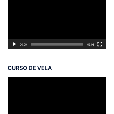
de
vídeo
00:00
01:01
CURSO DE VELA
Tocador
de
vídeo