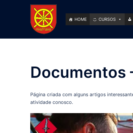
Pular
para
o
HOME
CURSOS
conteúdo
Documentos –
Página criada com alguns artigos interessant
atividade conosco.