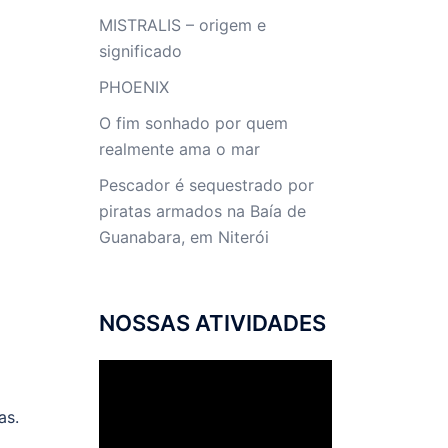
MISTRALIS – origem e
significado
PHOENIX
O fim sonhado por quem
realmente ama o mar
Pescador é sequestrado por
piratas armados na Baía de
Guanabara, em Niterói
NOSSAS ATIVIDADES
Tocador
de
as.
vídeo