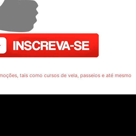
moções, tais como cursos de vela, passeios e até mesmo