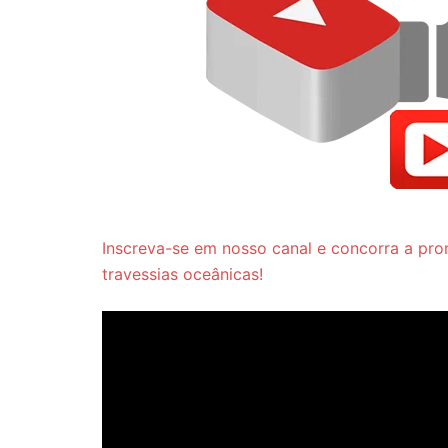
Inscreva-se em nosso canal e concorra a pro
travessias oceânicas!