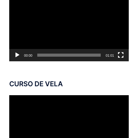
de
vídeo
00:00
01:01
CURSO DE VELA
Tocador
de
vídeo