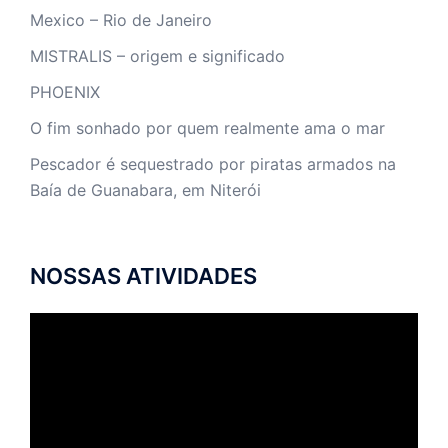
Mexico – Rio de Janeiro
MISTRALIS – origem e significado
PHOENIX
O fim sonhado por quem realmente ama o mar
Pescador é sequestrado por piratas armados na
Baía de Guanabara, em Niterói
NOSSAS ATIVIDADES
Tocador
de
vídeo