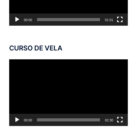
00:00
01:01
CURSO DE VELA
Tocador
de
vídeo
00:00
02:30