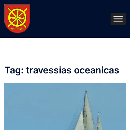
Pular
para
o
conteúdo
Tag:
travessias oceanicas