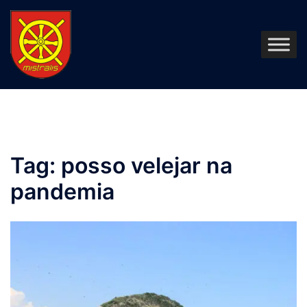
Pular
para
o
conteúdo
Tag:
posso velejar na
pandemia