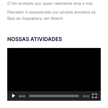
O fim sonhado por quem realmente ama o mar
Pescador é sequestrado por piratas armados na
Baía de Guanabara, em Niterói
NOSSAS ATIVIDADES
Tocador
de
vídeo
00:00
01:01