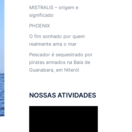
MISTRALIS – origem e
significado
PHOENIX
O fim sonhado por quem
realmente ama o mar
Pescador é sequestrado por
piratas armados na Baía de
Guanabara, em Niterói
NOSSAS ATIVIDADES
Tocador
de
vídeo