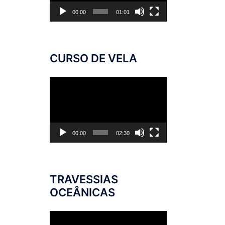
00:00
01:01
CURSO DE VELA
Tocador
de
vídeo
00:00
02:30
TRAVESSIAS
OCEÂNICAS
Tocador